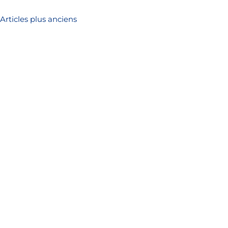
Navigation
Articles plus anciens
des
articles