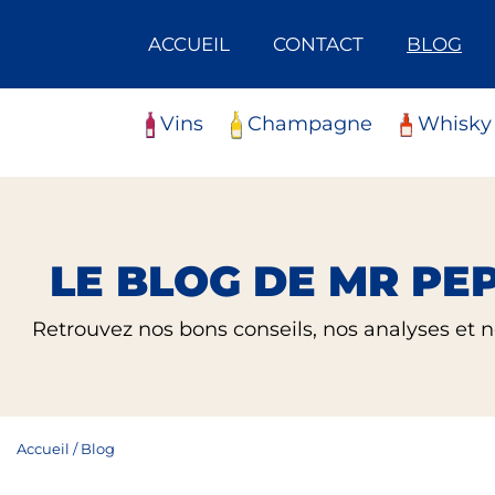
Skip
Panneau de gestion des cookies
to
ACCUEIL
CONTACT
BLOG
content
Vins
Champagne
Whisky
LE BLOG DE MR PE
Retrouvez nos bons conseils, nos analyses et 
Accueil
/
Blog