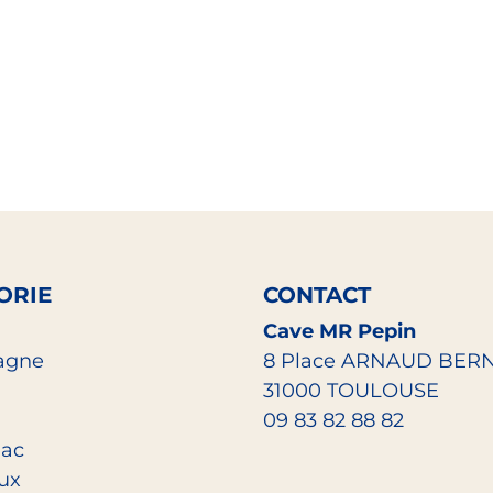
ORIE
CONTACT
Cave MR Pepin
agne
8 Place ARNAUD BER
31000 TOULOUSE
09 83 82 88 82
ac
eux