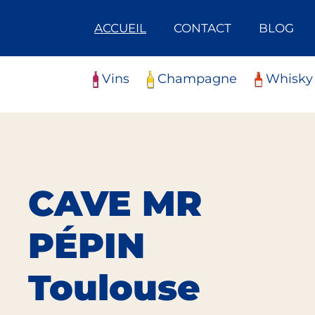
Skip
Panneau de gestion des cookies
to
ACCUEIL
CONTACT
BLOG
content
Vins
Champagne
Whisky
CAVE MR
PÉPIN
Toulouse