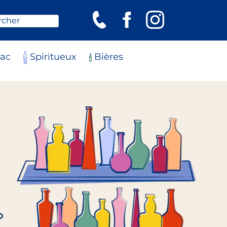
rcher
ac
Spiritueux
Bières