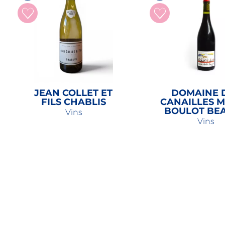
JEAN COLLET ET
DOMAINE 
FILS CHABLIS
CANAILLES 
BOULOT BE
Vins
Vins
24,50
€
16,80
€