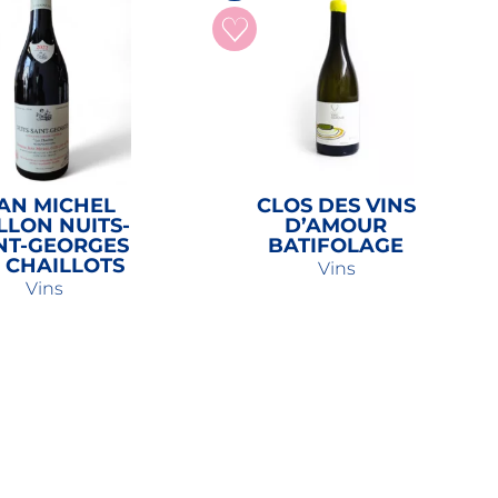
AN MICHEL
CLOS DES VINS
LLON NUITS-
D’AMOUR
NT-GEORGES
BATIFOLAGE
S CHAILLOTS
Vins
Vins
29,80
€
68,00
€