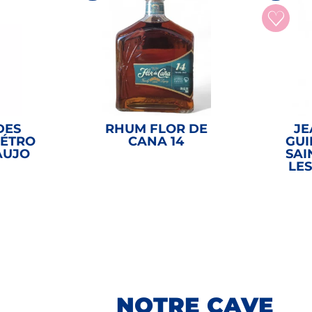
DES
RHUM FLOR DE
JE
MÉTRO
CANA 14
GUI
AUJO
SAI
LE
49,00
€
NOTRE CAVE