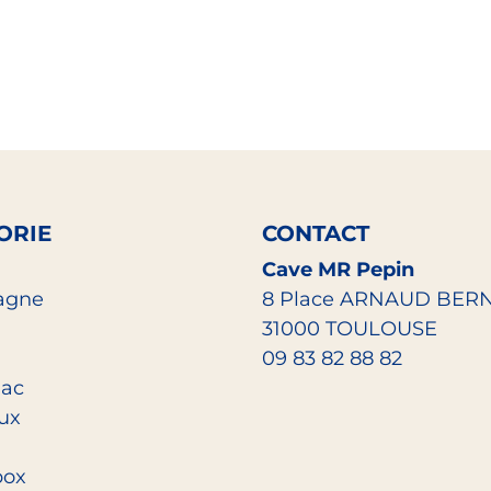
ORIE
CONTACT
Cave MR Pepin
agne
8 Place ARNAUD BER
31000 TOULOUSE
09 83 82 88 82
ac
eux
box