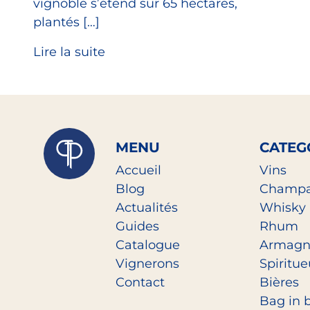
vignoble s’étend sur 65 hectares,
plantés […]
Lire la suite
MENU
CATEG
Accueil
Vins
Blog
Champ
Actualités
Whisky
Guides
Rhum
Catalogue
Armagn
Vignerons
Spiritu
Contact
Bières
Bag in 