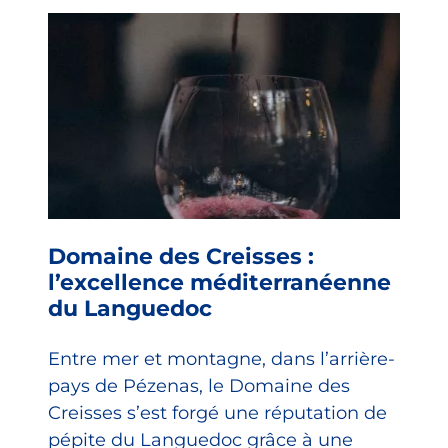
Domaine des Creisses :
l’excellence méditerranéenne
du Languedoc
Entre mer et montagne, dans l’arrière-
pays de Pézenas, le Domaine des
Creisses s’est forgé une réputation de
pépite du Languedoc grâce à une