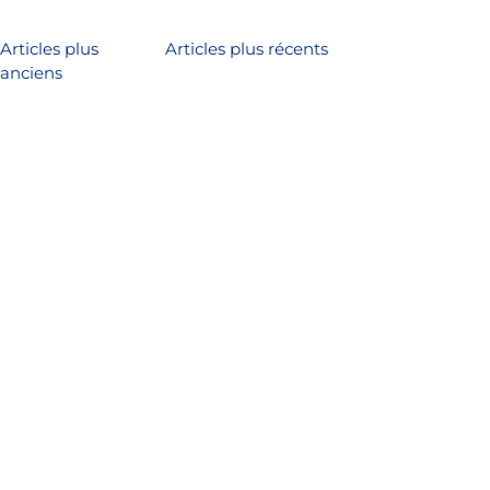
Navigation
Articles plus
Articles plus récents
anciens
des
articles