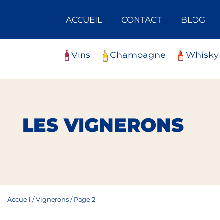
Skip
Panneau de gestion des cookies
to
ACCUEIL
CONTACT
BLOG
content
Vins
Champagne
Whisky
LES VIGNERONS
Accueil
/
Vignerons
/
Page 2