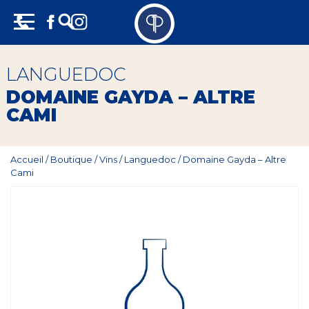
Skip
Panneau de gestion des cookies
to
content
Vins
LANGUEDOC
Champagne
DOMAINE GAYDA – ALTRE
CAMI
Whisky
Rhum
Accueil
/
Boutique
/
Vins
/
Languedoc
/
Domaine Gayda – Altre
Cami
Armagnac
Spiritueux
Bières
Bag in box