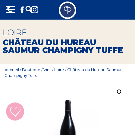
Skip
Panneau de gestion des cookies
to
content
Vins
LOIRE
Champagne
CHÂTEAU DU HUREAU
SAUMUR CHAMPIGNY TUFFE
Whisky
Rhum
Accueil
/
Boutique
/
Vins
/
Loire
/
Château du Hureau Saumur
Champigny Tuffe
Armagnac
Spiritueux
Bières
Bag in box