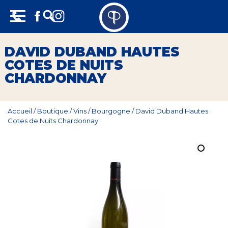
Skip
Panneau de gestion des cookies
to
content
Vins
DAVID DUBAND HAUTES
COTES DE NUITS
Champagne
CHARDONNAY
Whisky
Accueil
/
Boutique
/
Vins
/
Bourgogne
/
David Duband Hautes
Rhum
Cotes de Nuits Chardonnay
Armagnac
Spiritueux
Bières
Bag in box