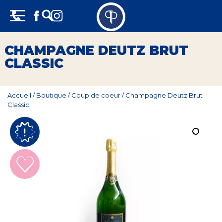
Skip
Panneau de gestion des cookies
to
content
Vins
CHAMPAGNE DEUTZ BRUT
CLASSIC
Champagne
Whisky
Accueil
/
Boutique
/
Coup de coeur
/
Champagne Deutz Brut
Classic
Rhum
Armagnac
Spiritueux
Bières
Bag in box