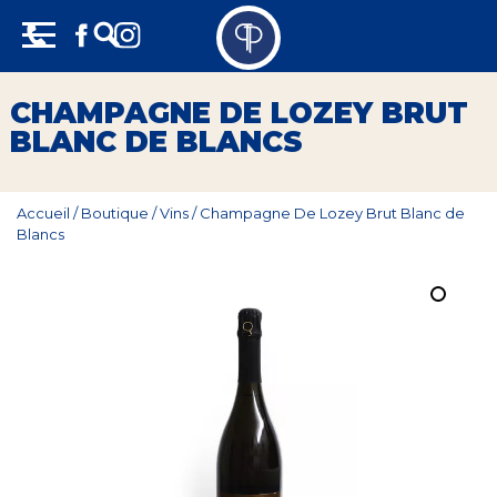
Skip
Panneau de gestion des cookies
to
content
Vins
CHAMPAGNE DE LOZEY BRUT
BLANC DE BLANCS
Champagne
Whisky
Accueil
/
Boutique
/
Vins
/
Champagne De Lozey Brut Blanc de
Blancs
Rhum
Armagnac
Spiritueux
Bières
Bag in box