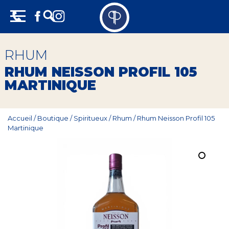
Skip
Panneau de gestion des cookies
to
content
Vins
RHUM
Champagne
RHUM NEISSON PROFIL 105
MARTINIQUE
Whisky
Rhum
Accueil
/
Boutique
/
Spiritueux
/
Rhum
/
Rhum Neisson Profil 105
Martinique
Armagnac
Spiritueux
Bières
Bag in box