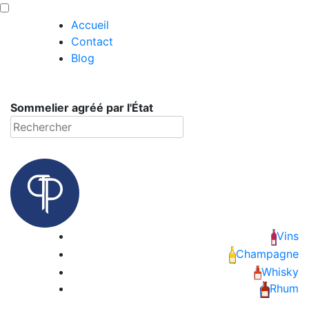
Skip
Panneau de gestion des cookies
to
Accueil
content
Contact
Vins
Blog
Champagne
Sommelier agréé par l'État
Whisky
Rechercher
Rhum
Armagnac
Spiritueux
Vins
Champagne
Bières
Whisky
Rhum
Bag in box