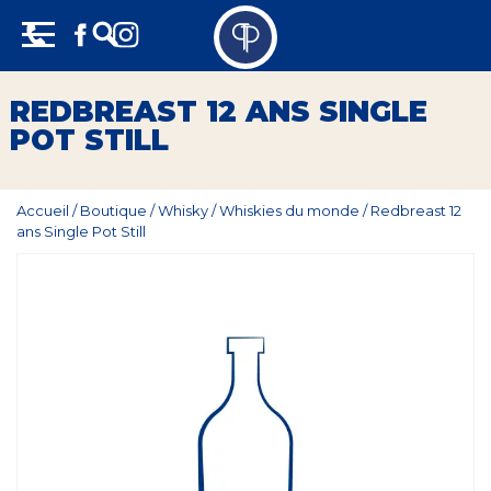
Skip
Panneau de gestion des cookies
to
content
Vins
REDBREAST 12 ANS SINGLE
POT STILL
Champagne
Whisky
Accueil
/
Boutique
/
Whisky
/
Whiskies du monde
/
Redbreast 12
ans Single Pot Still
Rhum
Armagnac
Spiritueux
Bières
Bag in box