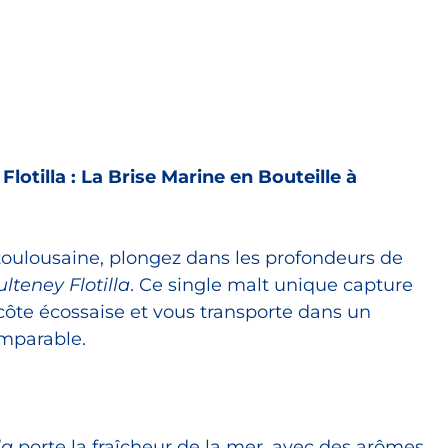
lotilla : La Brise Marine en Bouteille à
oulousaine, plongez dans les profondeurs de
lteney Flotilla
. Ce single malt unique capture
côte écossaise et vous transporte dans un
omparable.
la
porte la fraîcheur de la mer, avec des arômes