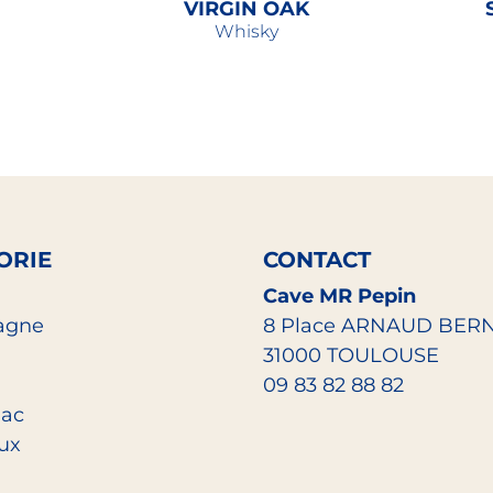
VIRGIN OAK
Whisky
40,50
€
ORIE
CONTACT
Cave MR Pepin
agne
8 Place ARNAUD BER
31000 TOULOUSE
09 83 82 88 82
ac
eux