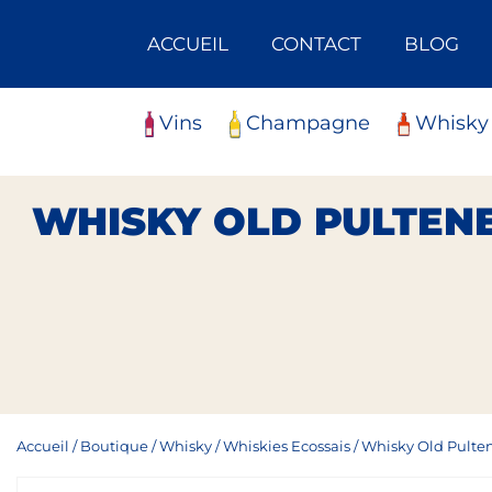
Skip
Panneau de gestion des cookies
to
ACCUEIL
CONTACT
BLOG
content
Vins
Champagne
Whisky
WHISKY OLD PULTENE
Accueil
/
Boutique
/
Whisky
/
Whiskies Ecossais
/
Whisky Old Pultene