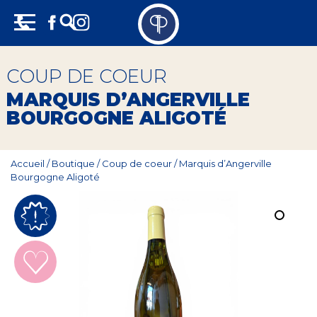
Skip
Panneau de gestion des cookies
to
content
Vins
COUP DE COEUR
Champagne
MARQUIS D’ANGERVILLE
BOURGOGNE ALIGOTÉ
Whisky
Rhum
Accueil
/
Boutique
/
Coup de coeur
/
Marquis d’Angerville
Bourgogne Aligoté
Armagnac
Spiritueux
Bières
Bag in box