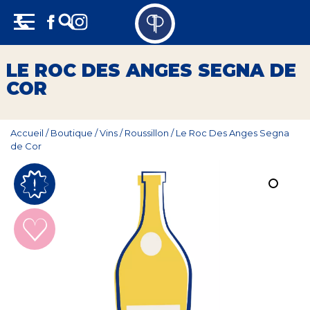
Skip
Panneau de gestion des cookies
to
content
Vins
LE ROC DES ANGES SEGNA DE
COR
Champagne
Whisky
Accueil
/
Boutique
/
Vins
/
Roussillon
/
Le Roc Des Anges Segna
de Cor
Rhum
Armagnac
Spiritueux
Bières
Bag in box