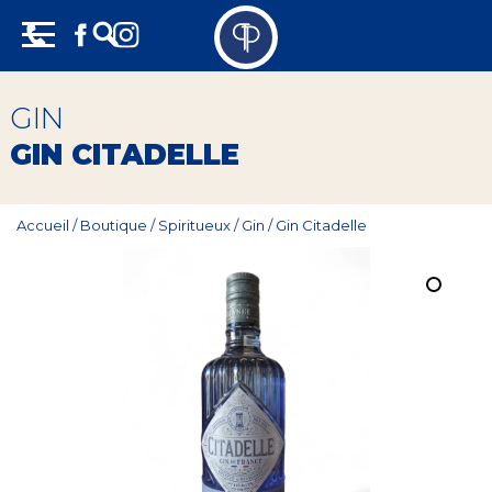
Skip
Panneau de gestion des cookies
to
content
Vins
GIN
Champagne
GIN CITADELLE
Whisky
Accueil
/
Boutique
/
Spiritueux
/
Gin
/
Gin Citadelle
Rhum
Armagnac
Spiritueux
Bières
Bag in box