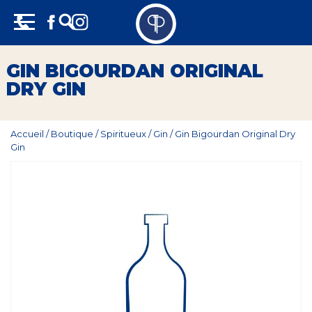
Skip
Panneau de gestion des cookies
to
content
Vins
GIN BIGOURDAN ORIGINAL
DRY GIN
Champagne
Whisky
Accueil
/
Boutique
/
Spiritueux
/
Gin
/
Gin Bigourdan Original Dry
Gin
Rhum
Armagnac
Spiritueux
Bières
Bag in box