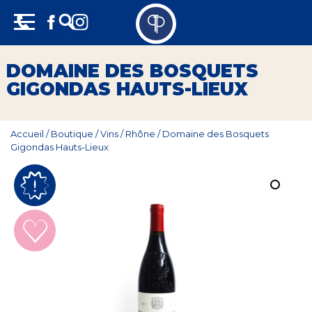
Skip
Panneau de gestion des cookies
to
content
Vins
DOMAINE DES BOSQUETS
GIGONDAS HAUTS-LIEUX
Champagne
Whisky
Accueil
/
Boutique
/
Vins
/
Rhône
/
Domaine des Bosquets
Gigondas Hauts-Lieux
Rhum
Armagnac
Spiritueux
Bières
Bag in box