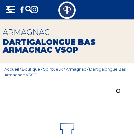
Skip
Panneau de gestion des cookies
to
content
Vins
ARMAGNAC
Champagne
DARTIGALONGUE BAS
ARMAGNAC VSOP
Whisky
Rhum
Accueil
/
Boutique
/
Spiritueux
/
Armagnac
/
Dartigalongue Bas
Armagnac VSOP
Armagnac
Spiritueux
Bières
Bag in box