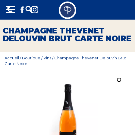
Skip
Panneau de gestion des cookies
to
content
Vins
CHAMPAGNE THEVENET
DELOUVIN BRUT CARTE NOIRE
Champagne
Whisky
Accueil
/
Boutique
/
Vins
/
Champagne Thevenet Delouvin Brut
Carte Noire
Rhum
Armagnac
Spiritueux
Bières
Bag in box