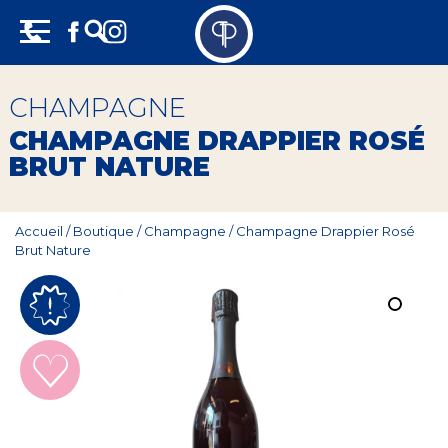
Skip
Panneau de gestion des cookies
to
content
Vins
CHAMPAGNE
Champagne
CHAMPAGNE DRAPPIER ROSÉ
BRUT NATURE
Whisky
Rhum
Accueil
/
Boutique
/
Champagne
/
Champagne Drappier Rosé
Brut Nature
Armagnac
Spiritueux
Bières
Bag in box