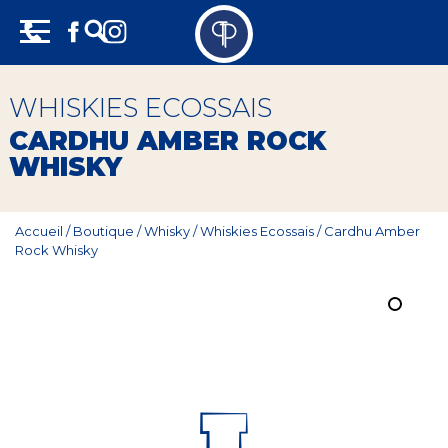
Skip
Panneau de gestion des cookies
to
content
Vins
WHISKIES ECOSSAIS
Champagne
CARDHU AMBER ROCK
WHISKY
Whisky
Rhum
Accueil
/
Boutique
/
Whisky
/
Whiskies Ecossais
/
Cardhu Amber
Rock Whisky
Armagnac
Spiritueux
Bières
Bag in box