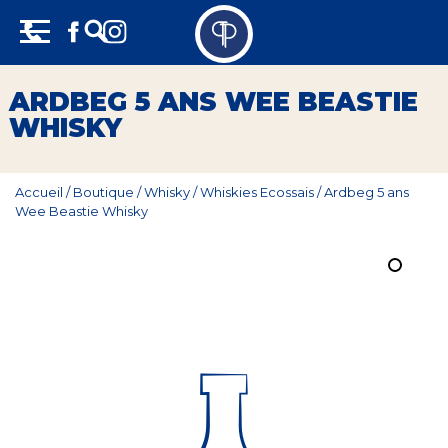
Skip
Panneau de gestion des cookies
to
content
Vins
ARDBEG 5 ANS WEE BEASTIE
WHISKY
Champagne
Whisky
Accueil
/
Boutique
/
Whisky
/
Whiskies Ecossais
/
Ardbeg 5 ans
Wee Beastie Whisky
Rhum
Armagnac
Spiritueux
Bières
Bag in box