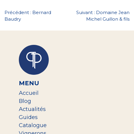
Navigation
Précédent :
Bernard
Suivant :
Domaine Jean
Baudry
Michel Guillon & fils
de
l’article
MENU
Accueil
Blog
Actualités
Guides
Catalogue
Vignerons