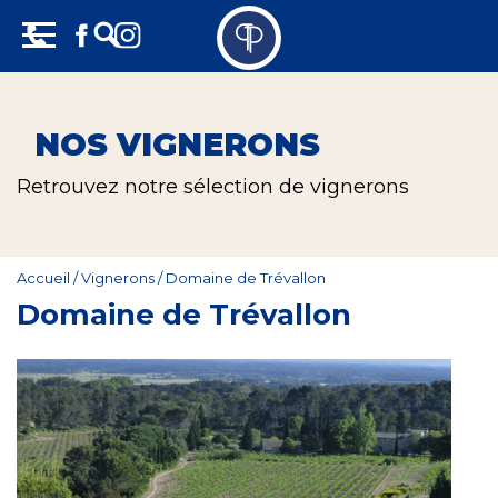
Skip
Panneau de gestion des cookies
to
content
Vins
NOS VIGNERONS
Champagne
Retrouvez notre sélection de vignerons
Whisky
Rhum
Accueil
/
Vignerons
/
Domaine de Trévallon
Domaine de Trévallon
Armagnac
Spiritueux
Bières
Bag in box