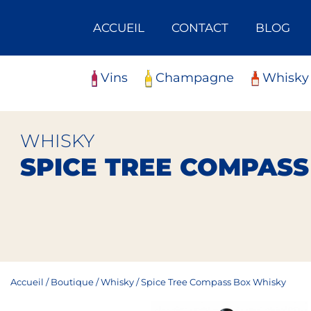
Skip
Panneau de gestion des cookies
to
ACCUEIL
CONTACT
BLOG
content
Vins
Champagne
Whisky
WHISKY
SPICE TREE COMPASS
Accueil
/
Boutique
/
Whisky
/
Spice Tree Compass Box Whisky