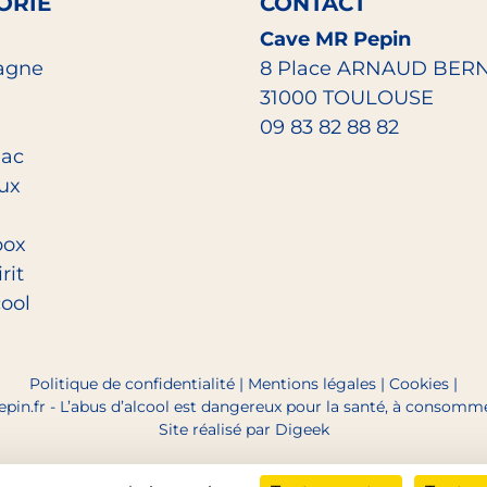
ORIE
CONTACT
Cave MR Pepin
agne
8 Place ARNAUD BER
31000 TOULOUSE
09 83 82 88 82
ac
eux
box
rit
cool
Politique de confidentialité
|
Mentions légales
|
Cookies
|
pin.fr - L’abus d’alcool est dangereux pour la santé, à consom
Site réalisé par Digeek