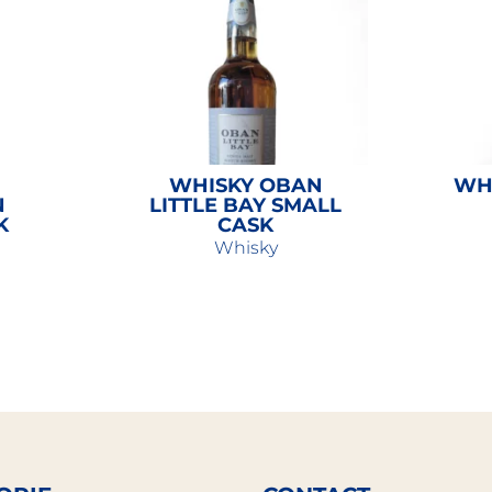
WHISKY OBAN
WH
N
LITTLE BAY SMALL
K
CASK
Whisky
74,00
€