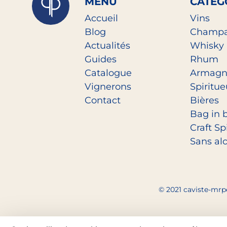
MENU
CATEG
Accueil
Vins
Blog
Champ
Actualités
Whisky
Guides
Rhum
Catalogue
Armagn
Vignerons
Spiritu
Contact
Bières
Bag in 
Craft Spi
Sans al
© 2021 caviste-mrpe