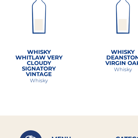
WHISKY
WHISKY
WHITLAW VERY
DEANSTO
CLOUDY
VIRGIN OA
SIGNATORY
Whisky
VINTAGE
Whisky
40,50
€
57,00
€