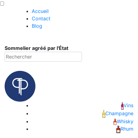
Skip
Panneau de gestion des cookies
to
Accueil
content
Contact
Vins
Blog
Champagne
Sommelier agréé par l'État
Whisky
Rechercher
Rhum
Armagnac
Spiritueux
Vins
Champagne
Bières
Whisky
Rhum
Bag in box