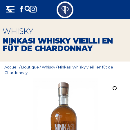
Skip
Panneau de gestion des cookies
to
content
Vins
WHISKY
Champagne
NINKASI WHISKY VIEILLI EN
FÛT DE CHARDONNAY
Whisky
Rhum
Accueil
/
Boutique
/
Whisky
/
Ninkasi Whisky vieilli en fût de
Chardonnay
Armagnac
Spiritueux
Bières
Bag in box