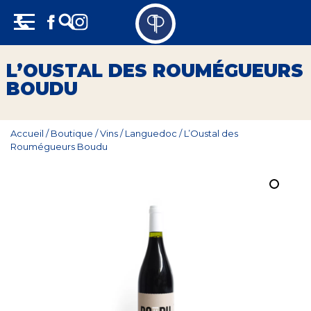
Skip
Panneau de gestion des cookies
to
content
Vins
L’OUSTAL DES ROUMÉGUEURS
BOUDU
Champagne
Whisky
Accueil
/
Boutique
/
Vins
/
Languedoc
/
L’Oustal des
Roumégueurs Boudu
Rhum
Armagnac
Spiritueux
Bières
Bag in box