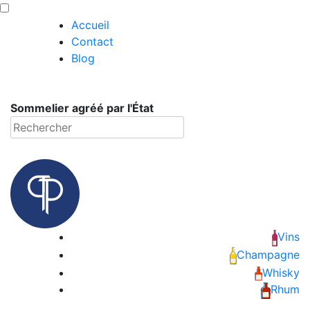
Skip
Panneau de gestion des cookies
to
Accueil
content
Contact
Vins
Blog
Champagne
Sommelier agréé par l'État
Whisky
Rechercher
Rhum
Armagnac
Spiritueux
Vins
Champagne
Bières
Whisky
Rhum
Bag in box