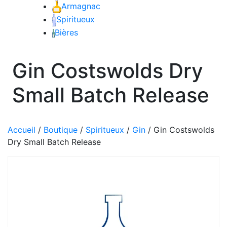
Armagnac
Craft Spirit
Spiritueux
Bières
Gin Costswolds Dry
Small Batch Release
Accueil
/
Boutique
/
Spiritueux
/
Gin
/
Gin Costswolds
Dry Small Batch Release