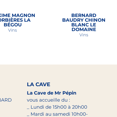
XIME MAGNON
BERNARD
ORBIÈRES LA
BAUDRY CHINON
BÉGOU
BLANC LE
DOMAINE
Vins
Vins
40,00
€
17,20
€
LA CAVE
La Cave de Mr Pépin
NARD
vous accueille du :
_ Lundi de 15h00 à 20h00
_ Mardi au samedi 10h00-