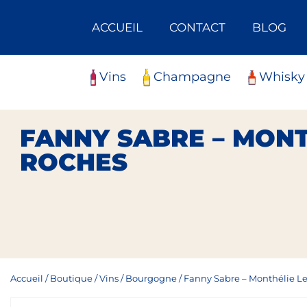
Skip
Panneau de gestion des cookies
to
ACCUEIL
CONTACT
BLOG
content
Vins
Champagne
Whisky
FANNY SABRE – MONT
ROCHES
Accueil
/
Boutique
/
Vins
/
Bourgogne
/
Fanny Sabre – Monthélie L