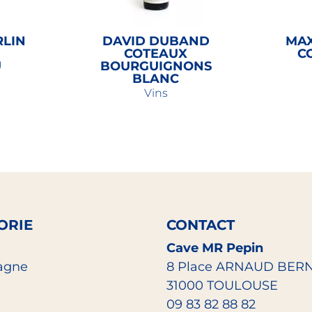
RLIN
DAVID DUBAND
MA
COTEAUX
C
U
BOURGUIGNONS
BLANC
Vins
16,00
€
ORIE
CONTACT
Cave MR Pepin
agne
8 Place ARNAUD BER
31000 TOULOUSE
09 83 82 88 82