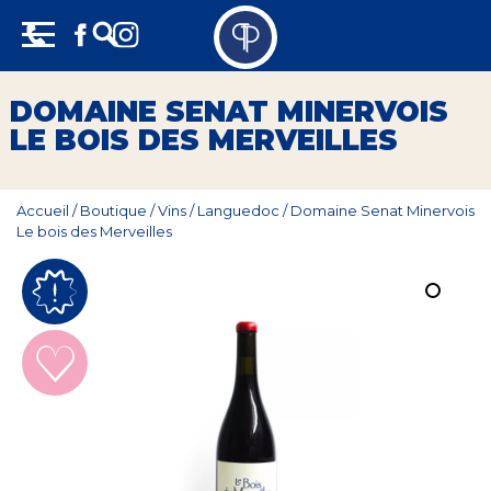
Skip
Panneau de gestion des cookies
to
content
Vins
DOMAINE SENAT MINERVOIS
LE BOIS DES MERVEILLES
Champagne
Whisky
Accueil
/
Boutique
/
Vins
/
Languedoc
/
Domaine Senat Minervois
Le bois des Merveilles
Rhum
Armagnac
Spiritueux
Bières
Bag in box