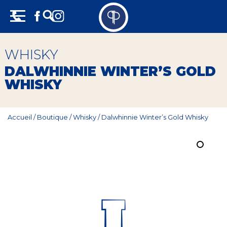
Skip
Panneau de gestion des cookies
to
content
Vins
WHISKY
Champagne
DALWHINNIE WINTER’S GOLD
WHISKY
Whisky
Rhum
Accueil
/
Boutique
/
Whisky
/
Dalwhinnie Winter’s Gold Whisky
Armagnac
Spiritueux
Bières
Bag in box