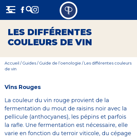
Skip
Panneau de gestion des cookies
to
content
Vins
LES DIFFÉRENTES
Champagne
COULEURS DE VIN
Whisky
Accueil
/
Guides
/
Guide de l’oenologie
/
Les différentes couleurs
de vin
Rhum
Armagnac
Vins Rouges
La couleur du vin rouge provient de la
Spiritueux
fermentation du mout de raisins noir avec la
pellicule (anthocyanes), les pépins et parfois
Bières
la rafle. Une fermentation est nécessaire, elle
Bag in box
varie en fonction du terroir viticole, du cépage